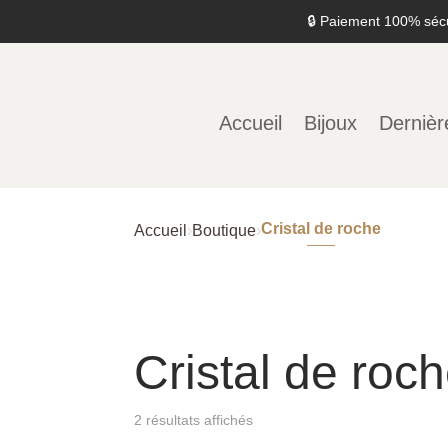
🔒 Paiement 100% séc
Accueil
Bijoux
Dernièr
Cristal de roche
Accueil
›
Boutique
›
Cristal de roc
2 résultats affichés