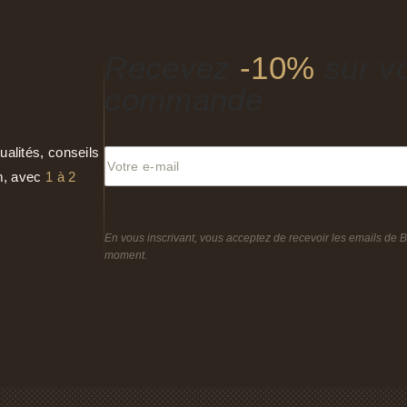
Recevez
-10%
sur vo
commande
ualités, conseils
am, avec
1 à 2
En vous inscrivant, vous acceptez de recevoir les emails de 
moment.