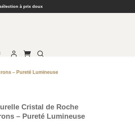
sélection à prix doux
t
icrons – Pureté Lumineuse
turelle Cristal de Roche
rons – Pureté Lumineuse