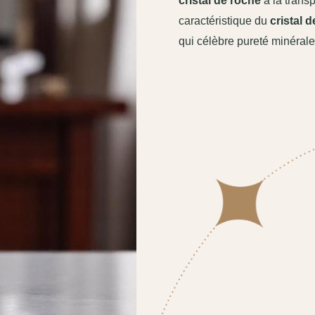
cristal de roche
à la trans
caractéristique du
cristal 
qui célèbre pureté minérale