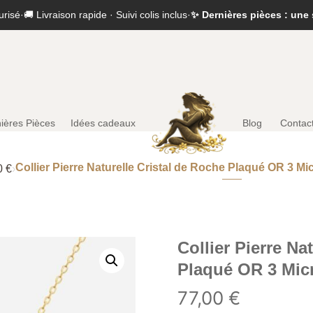
urisé
·
🚚 Livraison rapide · Suivi colis inclus
·
✨ Dernières pièces : une 
ières Pièces
Idées cadeaux
Blog
Contac
Collier Pierre Naturelle Cristal de Roche Plaqué OR 3 M
0 €
›
Collier Pierre Na
Plaqué OR 3 Mic
77,00
€