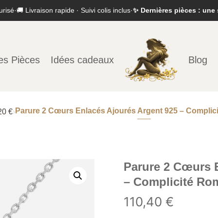
urisé
·
🚚 Livraison rapide · Suivi colis inclus
·
✨ Dernières pièces : une 
es Pièces
Idées cadeaux
Blog
Parure 2 Cœurs Enlacés Ajourés Argent 925 – Complic
20 €
›
Parure 2 Cœurs 
– Complicité Ro
110,40
€