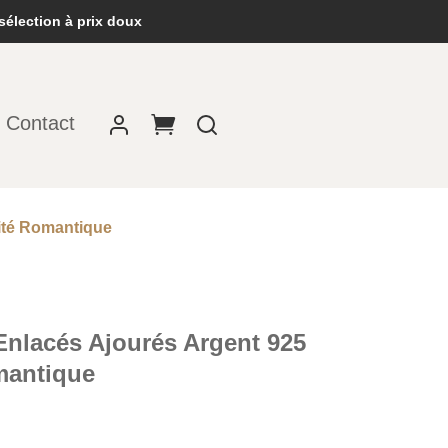
sélection à prix doux
Contact
ité Romantique
Enlacés Ajourés Argent 925
mantique