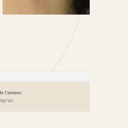
de l’amour
.
lqu’un.