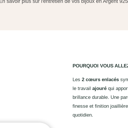
En savoir plus sur l'entretien de vos bijoux en Argent 925
POURQUOI VOUS ALL
Les
2 cœurs enlacés
symb
le travail
ajouré
qui apport
brillance durable. Une pa
finesse et finition joaill
quotidien.