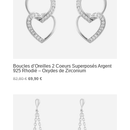
Boucles d’Oreilles 2 Coeurs Superposés Argent
925 Rhodié – Oxydes de Zirconium
Le
Le
82,80
€
69,90
€
prix
prix
initial
actuel
était :
est :
82,80 €.
69,90 €.