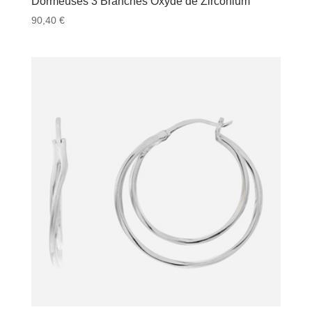
Dormeuses 3 Branches Oxyde de Zirconium
90,40
€