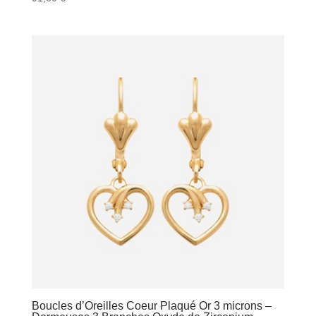
Boucles d’Oreilles Coeur Plaqué Or 3 microns –