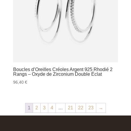
Boucles d’Oreilles Créoles Argent 925 Rhodié 2
Rangs – Oxyde de Zirconium Double Éclat
96,40
€
1
2
3
4
…
21
22
23
→