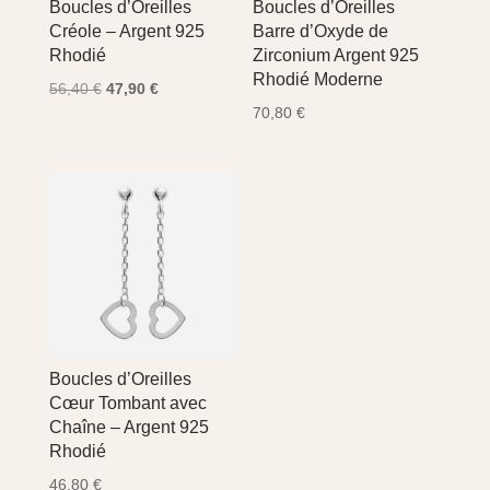
Boucles d’Oreilles
Boucles d’Oreilles
Créole – Argent 925
Barre d’Oxyde de
Rhodié
Zirconium Argent 925
Rhodié Moderne
Le
Le
56,40
€
47,90
€
prix
prix
70,80
€
initial
actuel
était :
est :
56,40 €.
47,90 €.
Boucles d’Oreilles
Cœur Tombant avec
Chaîne – Argent 925
Rhodié
46,80
€