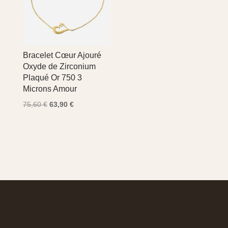
Bracelet Cœur Ajouré
Oxyde de Zirconium
Plaqué Or 750 3
Microns Amour
Le
Le
75,60
€
63,90
€
prix
prix
initial
actuel
était :
est :
75,60 €.
63,90 €.