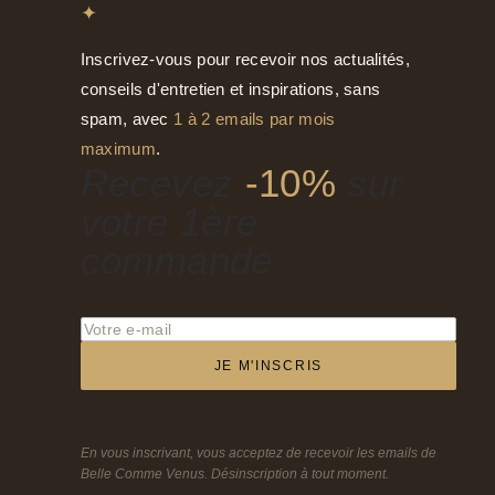
✦
Inscrivez-vous pour recevoir nos actualités,
conseils d'entretien et inspirations, sans
spam, avec
1 à 2 emails par mois
maximum
.
Recevez
-10%
sur
votre 1ère
commande
JE M'INSCRIS
En vous inscrivant, vous acceptez de recevoir les emails de
Belle Comme Venus. Désinscription à tout moment.