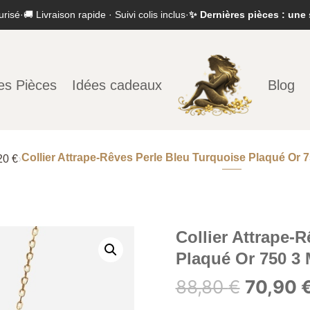
urisé
·
🚚 Livraison rapide · Suivi colis inclus
·
✨ Dernières pièces : une 
es Pièces
Idées cadeaux
Blog
Collier Attrape-Rêves Perle Bleu Turquoise Plaqué Or 7
20 €
›
Collier Attrape-
Plaqué Or 750 3 
Le
88,80
€
70,90
prix