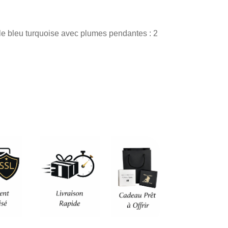
actuel
est :
le bleu turquoise avec plumes pendantes : 2
.
70,90 €.