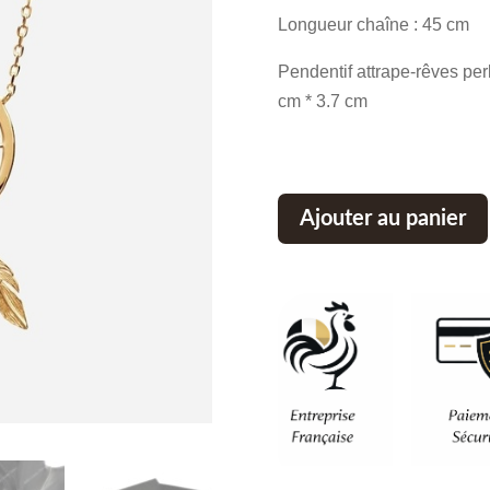
initial
Longueur chaîne : 45 cm
était :
Pendentif attrape-rêves per
88,80 €
cm * 3.7 cm
Ajouter au panier