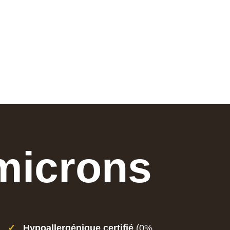
 microns
✓
Hypoallergénique certifié
(0%