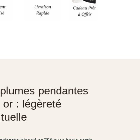
x plumes pendantes
 or : légèreté
ituelle