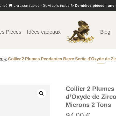
urisé
·
🚚 Livraison rapide · Suivi colis inclus
·
✨ Dernières pièces : une 
es Pièces
Idées cadeaux
Blog
Collier 2 Plumes Pendantes Barre Sertie d’Oxyde de Z
20 €
›
Collier 2 Plumes
d’Oxyde de Zirc
Microns 2 Tons
94,00
€