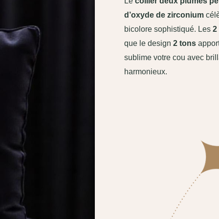
Le
collier deux plumes p
d’oxyde de zirconium
célè
bicolore sophistiqué. Les
2
que le design
2 tons
apport
sublime votre cou avec brilla
harmonieux.