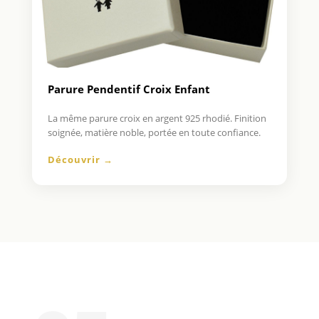
Parure Pendentif Croix Enfant
La même parure croix en argent 925 rhodié. Finition
soignée, matière noble, portée en toute confiance.
Découvrir →