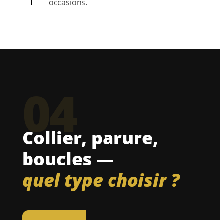
occasions.
04
Collier, parure,
boucles —
quel type choisir ?