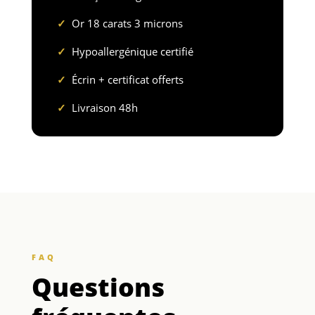
✓
Or 18 carats 3 microns
✓
Hypoallergénique certifié
✓
Écrin + certificat offerts
✓
Livraison 48h
FAQ
Questions