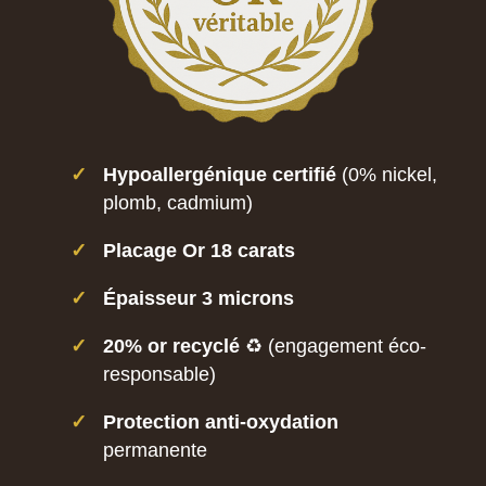
✓
Hypoallergénique certifié
(0% nickel,
plomb, cadmium)
✓
Placage Or 18 carats
✓
Épaisseur 3 microns
✓
20% or recyclé
♻️ (engagement éco-
responsable)
✓
Protection anti-oxydation
permanente