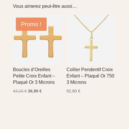
Vous aimerez peut-être aussi…
Promo !
Boucles d’Oreilles
Collier Pendentif Croix
Petite Croix Enfant –
Enfant – Plaqué Or 750
Plaqué Or 3 Microns
3 Microns
Le
Le
43,20
€
36,90
€
92,80
€
prix
prix
initial
actuel
était :
est :
43,20 €.
36,90 €.