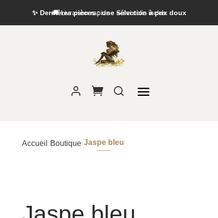
✨ Dernières pièces : une sélection à prix doux
🚚 Livraison rapide · Suivi colis inclus
Jaspe bleu
Accueil
›
Boutique
›
Jaspe bleu