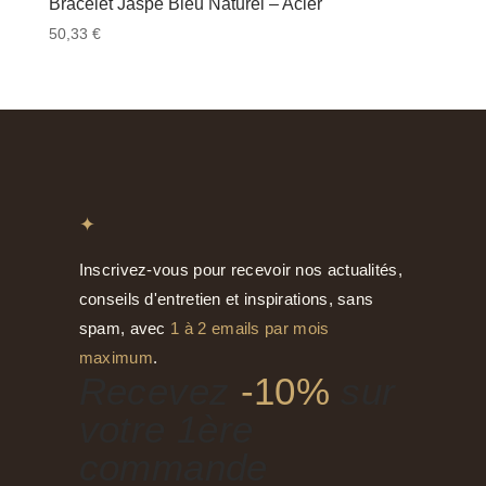
Bracelet Jaspe Bleu Naturel – Acier
50,33
€
✦
Inscrivez-vous pour recevoir nos actualités,
conseils d'entretien et inspirations, sans
spam, avec
1 à 2 emails par mois
maximum
.
Recevez
-10%
sur
votre 1ère
commande