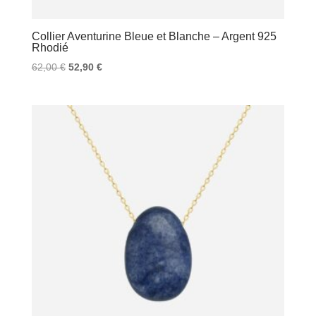
Collier Aventurine Bleue et Blanche – Argent 925
Rhodié
Le
Le
62,00
€
52,90
€
prix
prix
initial
actuel
était :
est :
62,00 €.
52,90 €.