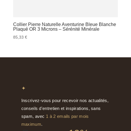
Collier Pierre Naturelle Aventurine Bleue Blanche
Plaqué OR 3 Microns – Sérénité Minérale
85,33
€
✦
Inscrivez-vous pour recevoir nos actualités,
conseils d'entretien et inspirations, sans
spam, avec
1 à 2 emails par mois
maximum
.