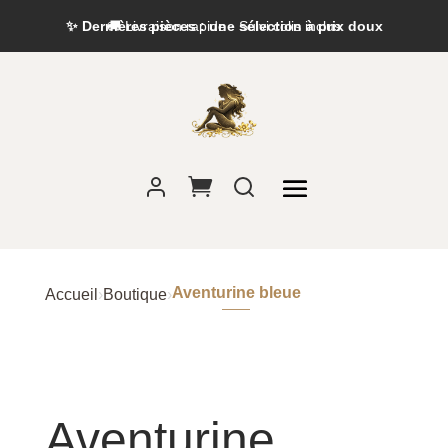
✨ Dernières pièces : une sélection à prix doux
🚚 Livraison rapide · Suivi colis inclus
Aventurine bleue
Accueil
›
Boutique
›
Aventurine