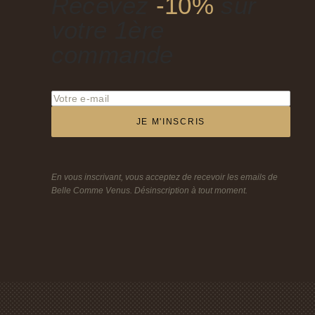
Recevez
-10%
sur
votre 1ère
commande
JE M'INSCRIS
En vous inscrivant, vous acceptez de recevoir les emails de
Belle Comme Venus. Désinscription à tout moment.