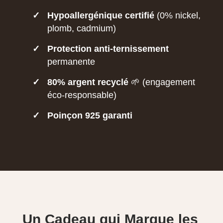
✓
Hypoallergénique certifié
(0% nickel,
plomb, cadmium)
✓
Protection anti-ternissement
permanente
✓
80% argent recyclé
🌱 (engagement
éco-responsable)
✓
Poinçon 925 garanti
Un Cadeau qui Marque les