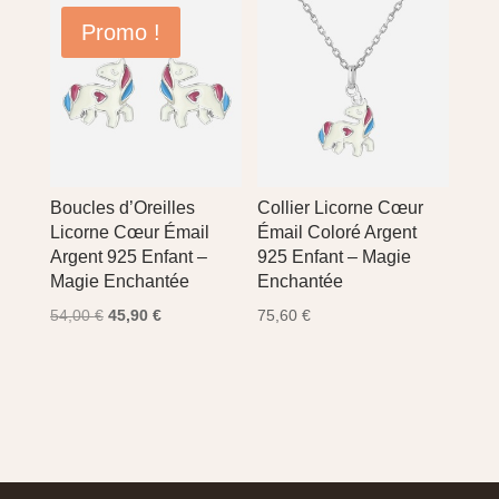
Promo !
Boucles d’Oreilles
Collier Licorne Cœur
Licorne Cœur Émail
Émail Coloré Argent
Argent 925 Enfant –
925 Enfant – Magie
Magie Enchantée
Enchantée
Le
Le
54,00
€
45,90
€
75,60
€
prix
prix
initial
actuel
était :
est :
54,00 €.
45,90 €.