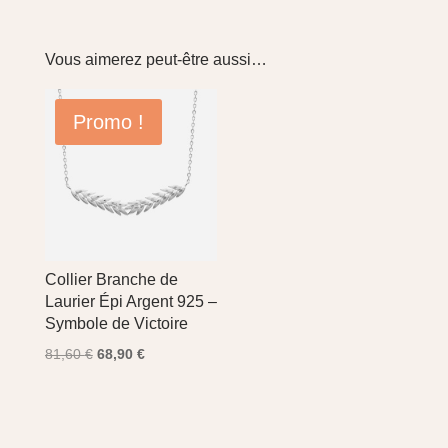
Vous aimerez peut-être aussi…
Promo !
Collier Branche de
Laurier Épi Argent 925 –
Symbole de Victoire
Le
Le
81,60
€
68,90
€
prix
prix
initial
actuel
était :
est :
81,60 €.
68,90 €.