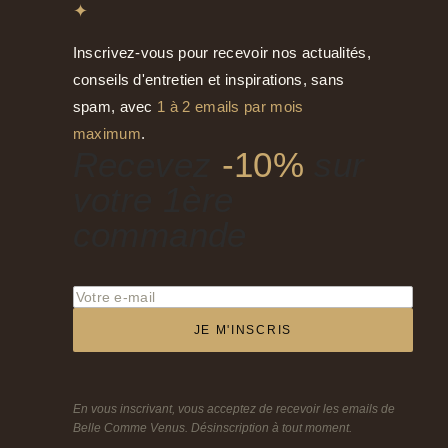
✦
Inscrivez-vous pour recevoir nos actualités,
conseils d'entretien et inspirations, sans
spam, avec
1 à 2 emails par mois
maximum
.
Recevez
-10%
sur
votre 1ère
commande
JE M'INSCRIS
En vous inscrivant, vous acceptez de recevoir les emails de
Belle Comme Venus. Désinscription à tout moment.