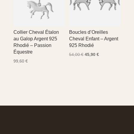
Collier Cheval Étalon
Boucles d’Oreilles
au Galop Argent 925
Cheval Enfant – Argent
Rhodié – Passion
925 Rhodié
Équestre
Le
Le
54,00
€
45,90
€
99,60
€
prix
prix
initial
actuel
était :
est :
54,00 €.
45,90 €.