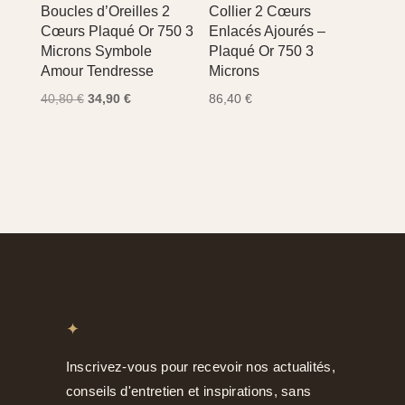
Boucles d’Oreilles 2
Collier 2 Cœurs
Cœurs Plaqué Or 750 3
Enlacés Ajourés –
Microns Symbole
Plaqué Or 750 3
Amour Tendresse
Microns
Le
Le
40,80
€
34,90
€
86,40
€
prix
prix
initial
actuel
était :
est :
40,80 €.
34,90 €.
✦
Inscrivez-vous pour recevoir nos actualités,
conseils d'entretien et inspirations, sans