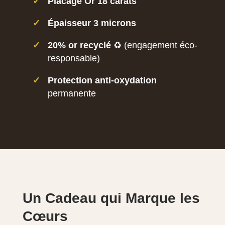
✓
Placage Or 18 carats
✓
Épaisseur 3 microns
✓
20% or recyclé
♻️ (engagement éco-
responsable)
✓
Protection anti-oxydation
permanente
Un Cadeau qui Marque les
Cœurs