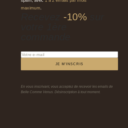
spam, avec
1 à 2 emails par mois
maximum
.
Recevez
-10%
sur
votre 1ère
commande
JE M'INSCRIS
En vous inscrivant, vous acceptez de recevoir les emails de
Belle Comme Venus. Désinscription à tout moment.