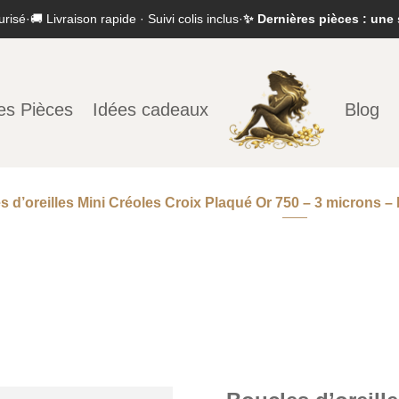
urisé
·
🚚 Livraison rapide · Suivi colis inclus
·
✨ Dernières pièces : une 
es Pièces
Idées cadeaux
Blog
s d’oreilles Mini Créoles Croix Plaqué Or 750 – 3 microns –