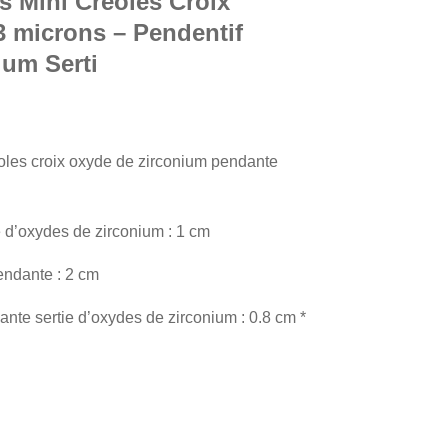
es Mini Créoles Croix
3 microns – Pendentif
ium Serti
éoles croix oxyde de zirconium pendante
e d’oxydes de zirconium : 1 cm
endante : 2 cm
nte sertie d’oxydes de zirconium : 0.8 cm *