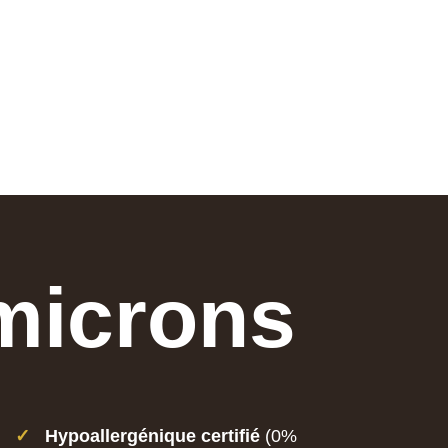
 microns
✓
Hypoallergénique certifié
(0%