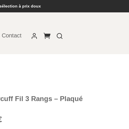
sélection à prix doux
Contact
rcuff Fil 3 Rangs – Plaqué
Le
€
prix