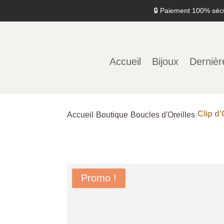
🔒 Paiement 100% séc
Accueil
Bijoux
Dernièr
Clip d’
Accueil
›
Boutique
›
Boucles d'Oreilles
›
Promo !