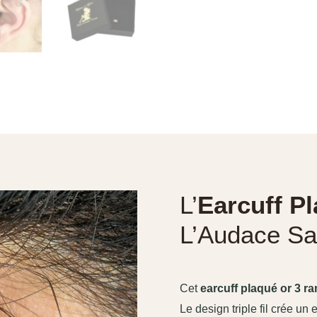
L’
Earcuff P
L’Audace Sa
Cet
earcuff plaqué or 3 r
Le design triple fil crée un