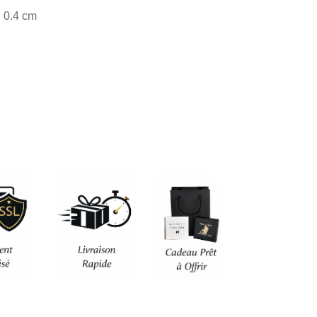
actuel
: 0.4 cm
est :
.
35,90 €.