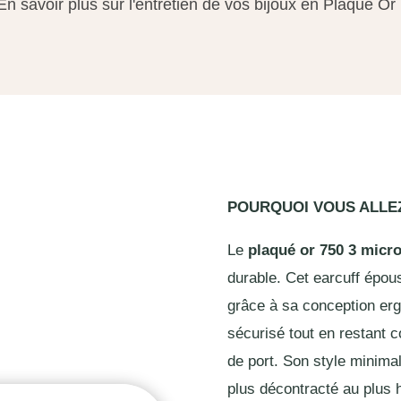
En savoir plus sur l'entretien de vos bijoux en Plaqué Or
POURQUOI VOUS ALL
Le
plaqué or 750 3 micr
durable. Cet earcuff épous
grâce à sa conception ergo
sécurisé tout en restant 
de port. Son style minimal
plus décontracté au plus h