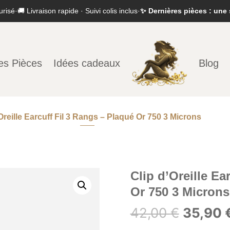
urisé
·
🚚 Livraison rapide · Suivi colis inclus
·
✨ Dernières pièces : une 
es Pièces
Idées cadeaux
Blog
Oreille Earcuff Fil 3 Rangs – Plaqué Or 750 3 Microns
Clip d’Oreille Ea
Or 750 3 Microns
Le
42,00
€
35,90
prix