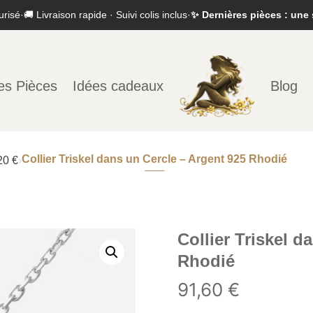
urisé
·
🚚 Livraison rapide · Suivi colis inclus
·
✨ Dernières pièces : une 
es Pièces
Idées cadeaux
Blog
Collier Triskel dans un Cercle – Argent 925 Rhodié
20 €
›
Collier Triskel d
Rhodié
91,60
€