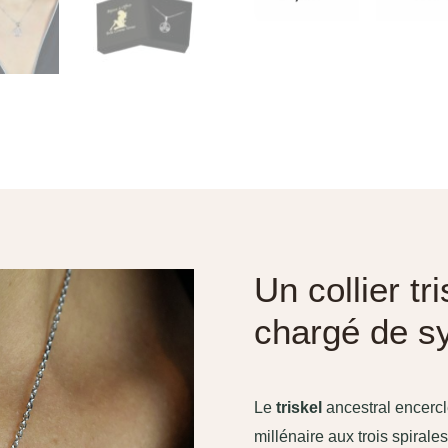
Un collier tr
chargé de s
Le
triskel
ancestral encerc
millénaire aux trois spiral