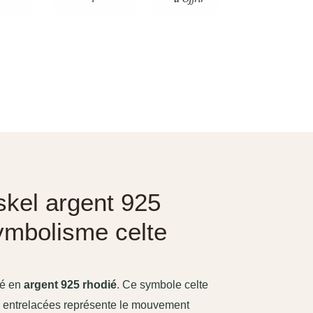
iskel argent 925
ymbolisme celte
lé en
argent 925 rhodié
. Ce symbole celte
es entrelacées représente le mouvement