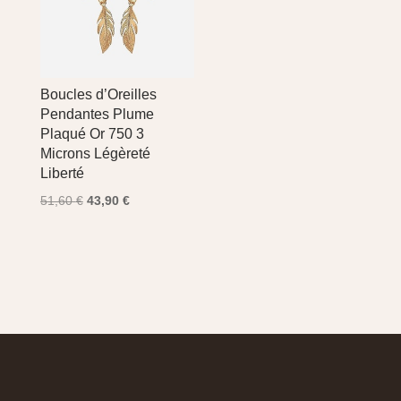
Boucles d’Oreilles
Pendantes Plume
Plaqué Or 750 3
Microns Légèreté
Liberté
Le
Le
51,60
€
43,90
€
prix
prix
initial
actuel
était :
est :
51,60 €.
43,90 €.