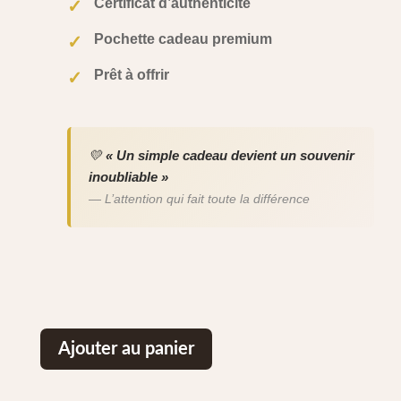
Certificat d’authenticité
✓
Pochette cadeau premium
✓
Prêt à offrir
✓
💛
« Un simple cadeau devient un souvenir
inoubliable »
— L’attention qui fait toute la différence
Ajouter au panier