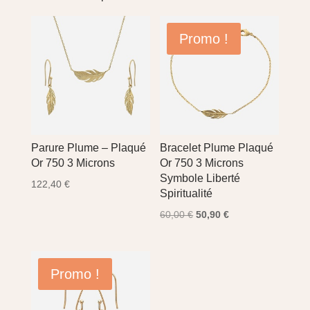
Promo !
Parure Plume – Plaqué
Bracelet Plume Plaqué
Or 750 3 Microns
Or 750 3 Microns
Symbole Liberté
122,40
€
Spiritualité
Le
Le
60,00
€
50,90
€
prix
prix
initial
actuel
était :
est :
Promo !
60,00 €.
50,90 €.