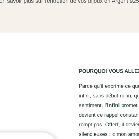
En savoir plus sur l'entretien de vos bijoux en Argent 925
POURQUOI VOUS ALL
Parce qu’il exprime ce que
infini, sans début ni fin, 
sentiment, l’
infini
promet l
devient ce rappel constant
rompt pas. Offert, il devi
silencieuses : « mon amour