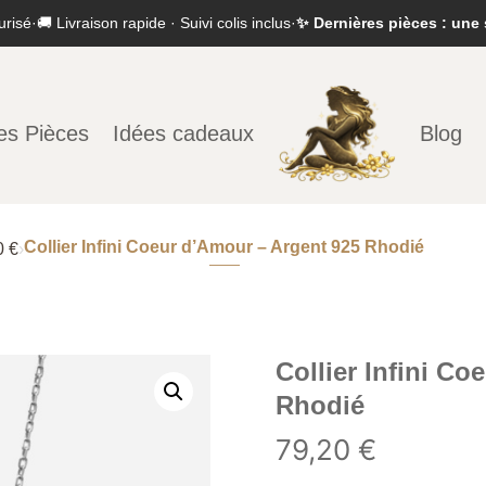
urisé
·
🚚 Livraison rapide · Suivi colis inclus
·
✨ Dernières pièces : une 
es Pièces
Idées cadeaux
Blog
Collier Infini Coeur d’Amour – Argent 925 Rhodié
0 €
›
Collier Infini C
Rhodié
79,20
€