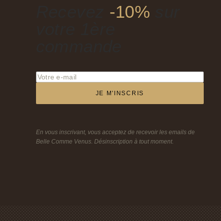
Recevez
-10%
sur
votre 1ère
commande
JE M'INSCRIS
En vous inscrivant, vous acceptez de recevoir les emails de
Belle Comme Venus. Désinscription à tout moment.