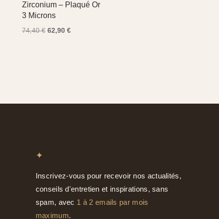
Zirconium – Plaqué Or
3 Microns
Le
Le
74,40
€
62,90
€
prix
prix
initial
actuel
était :
est :
74,40 €.
62,90 €.
✦
Inscrivez-vous pour recevoir nos actualités,
conseils d'entretien et inspirations, sans
spam, avec
1 à 2 emails par mois
maximum
.