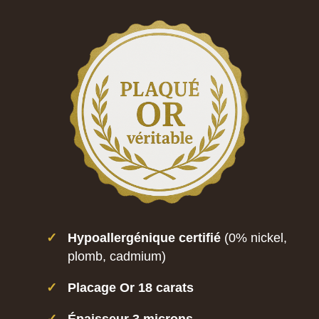
✓
Hypoallergénique certifié
(0% nickel,
plomb, cadmium)
✓
Placage Or 18 carats
✓
Épaisseur 3 microns