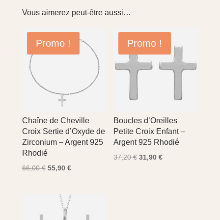
Vous aimerez peut-être aussi…
Promo !
Promo !
Chaîne de Cheville
Boucles d’Oreilles
Croix Sertie d’Oxyde de
Petite Croix Enfant –
Zirconium – Argent 925
Argent 925 Rhodié
Rhodié
Le
Le
37,20
€
31,90
€
Le
Le
66,00
€
55,90
€
prix
prix
prix
prix
initial
actuel
initial
actuel
était :
est :
était :
est :
37,20 €.
31,90 €.
66,00 €.
55,90 €.