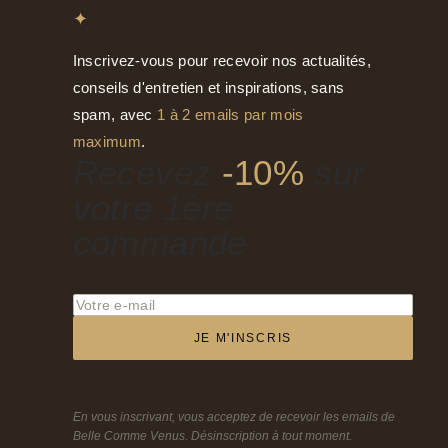
✦
Inscrivez-vous pour recevoir nos actualités,
conseils d'entretien et inspirations, sans
spam, avec
1 à 2 emails par mois
maximum
.
Recevez
-10%
sur
votre 1ère
commande
JE M'INSCRIS
En vous inscrivant, vous acceptez de recevoir les emails de
Belle Comme Venus. Désinscription à tout moment.