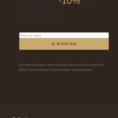
Recevez
-10%
sur
votre 1ère
commande
JE M'INSCRIS
En vous inscrivant, vous acceptez de recevoir les emails de
Belle Comme Venus. Désinscription à tout moment.