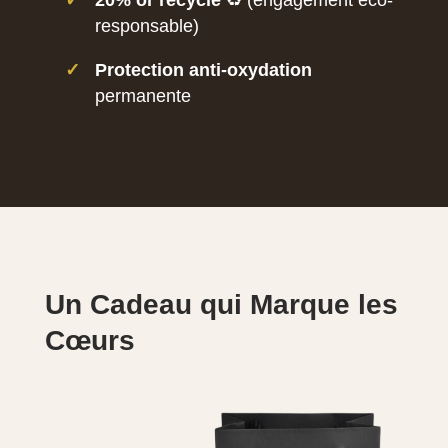
✓
20% or recyclé
♻️ (engagement éco-
responsable)
✓
Protection anti-oxydation
permanente
Un Cadeau qui Marque les
Cœurs