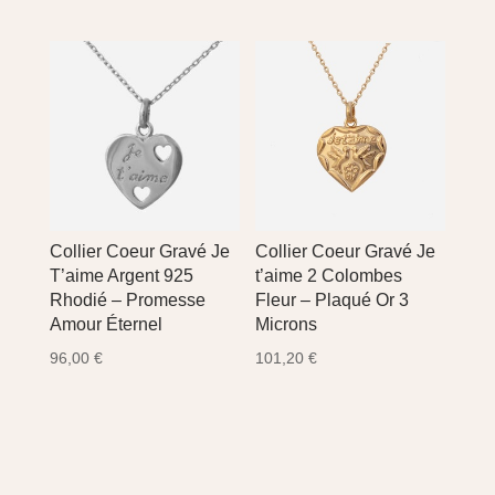
prix
prix
initial
actuel
initial
actuel
était :
est :
était :
est :
73,20 €.
61,90 €.
90,00 €.
76,90 €.
Collier Coeur Gravé Je
Collier Coeur Gravé Je
T’aime Argent 925
t’aime 2 Colombes
Rhodié – Promesse
Fleur – Plaqué Or 3
Amour Éternel
Microns
96,00
€
101,20
€