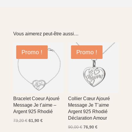
Vous aimerez peut-être aussi…
Promo !
Promo !
Bracelet Coeur Ajouré
Collier Cœur Ajouré
Message Je t’aime –
Message Je T’aime
Argent 925 Rhodié
Argent 925 Rhodié
Déclaration Amour
Le
Le
73,20
€
61,90
€
Le
Le
prix
prix
90,00
€
76,90
€