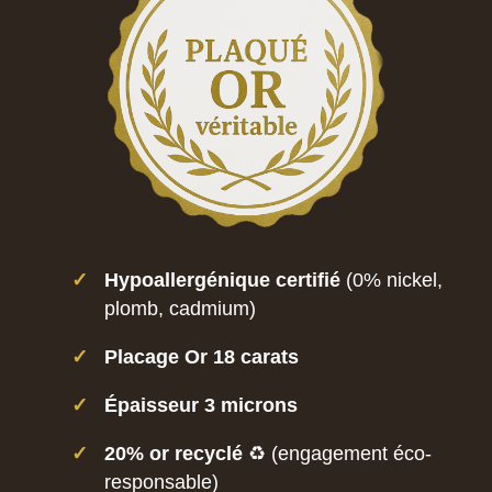
✓
Hypoallergénique certifié
(0% nickel,
plomb, cadmium)
✓
Placage Or 18 carats
✓
Épaisseur 3 microns
✓
20% or recyclé
♻️ (engagement éco-
responsable)