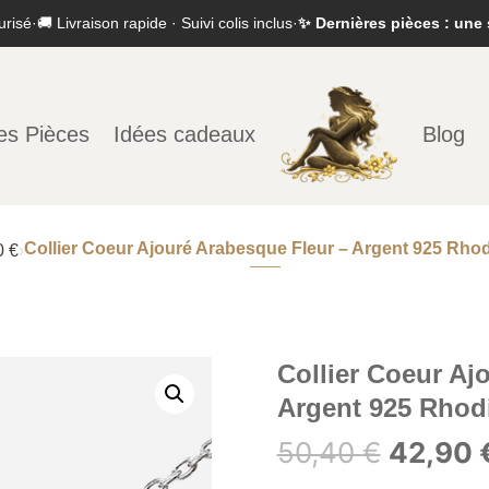
urisé
·
🚚 Livraison rapide · Suivi colis inclus
·
✨ Dernières pièces : une 
es Pièces
Idées cadeaux
Blog
Collier Coeur Ajouré Arabesque Fleur – Argent 925 Rho
0 €
›
Collier Coeur Aj
Argent 925 Rhod
Le
50,40
€
42,90
prix