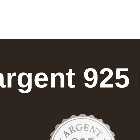
argent 925
s