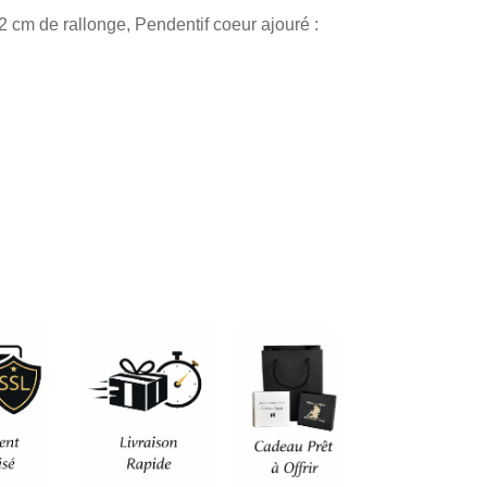
actuel
 cm de rallonge, Pendentif coeur ajouré :
est :
.
42,90 €.