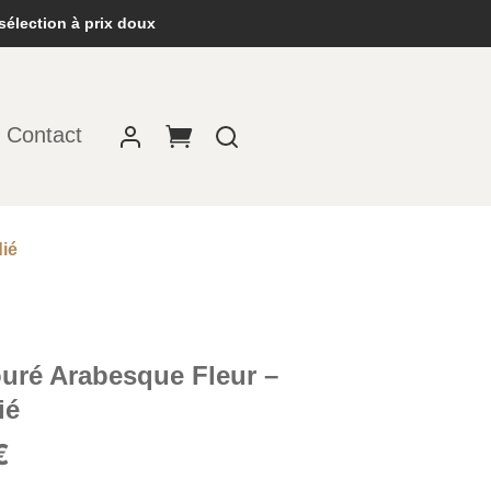
sélection à prix doux
Contact
dié
ouré Arabesque Fleur –
ié
Le
€
prix