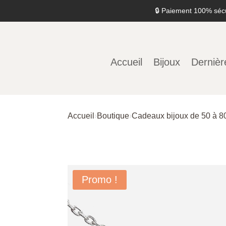
🔒 Paiement 100% séc
Accueil
Bijoux
Dernièr
Accueil
›
Boutique
›
Cadeaux bijoux de 50 à 8
Promo !