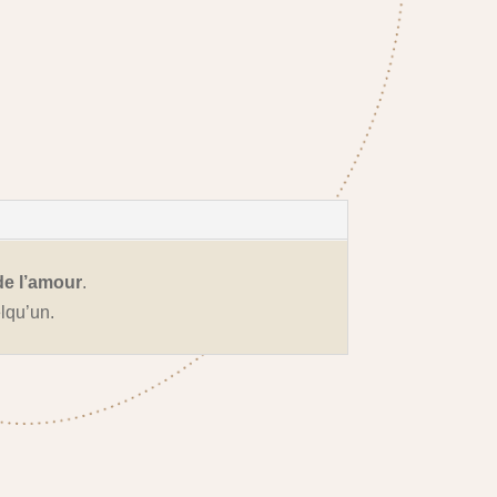
de l’amour
.
lqu’un.