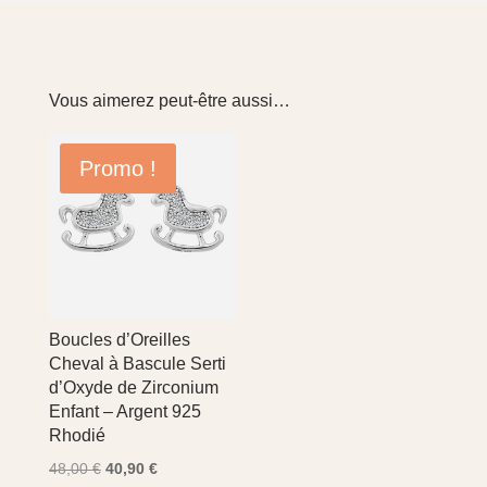
Vous aimerez peut-être aussi…
Promo !
Boucles d’Oreilles
Cheval à Bascule Serti
d’Oxyde de Zirconium
Enfant – Argent 925
Rhodié
Le
Le
48,00
€
40,90
€