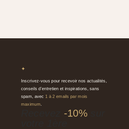
prix
prix
initial
actuel
était :
est :
48,00 €.
40,90 €.
✦
Inscrivez-vous pour recevoir nos actualités,
conseils d'entretien et inspirations, sans
spam, avec
1 à 2 emails par mois
maximum
.
Recevez
-10%
sur
votre 1ère