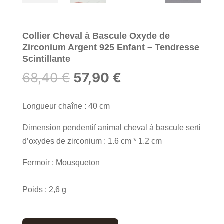
Collier Cheval à Bascule Oxyde de
Zirconium Argent 925 Enfant – Tendresse
Scintillante
Le
Le
68,40
€
57,90
€
prix
prix
initial
actuel
Longueur chaîne : 40 cm
était :
est :
Dimension pendentif animal cheval à bascule serti
68,40 €.
57,90 €.
d’oxydes de zirconium : 1.6 cm * 1.2 cm
Fermoir : Mousqueton
Poids : 2,6 g