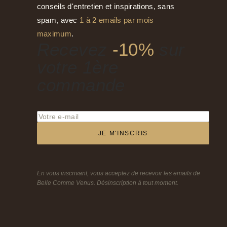
conseils d'entretien et inspirations, sans
spam, avec
1 à 2 emails par mois
maximum
.
Recevez
-10%
sur
votre 1ère
commande
JE M'INSCRIS
En vous inscrivant, vous acceptez de recevoir les emails de
Belle Comme Venus. Désinscription à tout moment.