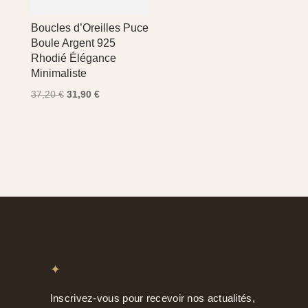
Boucles d’Oreilles Puce
Boule Argent 925
Rhodié Élégance
Minimaliste
Le
Le
37,20
€
31,90
€
prix
prix
initial
actuel
était :
est :
37,20 €.
31,90 €.
✦
Inscrivez-vous pour recevoir nos actualités,