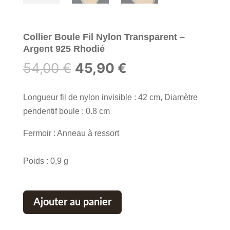
Collier Boule Fil Nylon Transparent –
Argent 925 Rhodié
Le
Le
54,00
€
45,90
€
prix
prix
initial
actuel
Longueur fil de nylon invisible : 42 cm, Diamètre
était :
est :
pendentif boule : 0.8 cm
54,00 €.
45,90 €.
Fermoir : Anneau à ressort
Poids : 0,9 g
Ajouter au panier