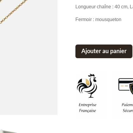
initial
Longueur chaîne : 40 cm, L
était :
Fermoir : mousqueton
69,60 €
Ajouter au panier