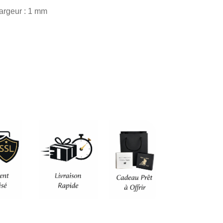
actuel
argeur : 1 mm
est :
.
55,90 €.