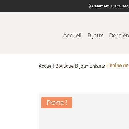
🔒 Paiement 100% séc
Accueil
Bijoux
Dernièr
Chaîne de
Accueil
›
Boutique
›
Bijoux Enfants
›
Promo !