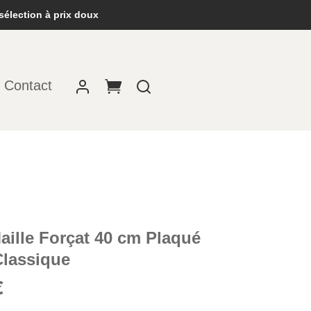
sélection à prix doux
Contact
ille Forçat 40 cm Plaqué
Classique
Le
€
prix