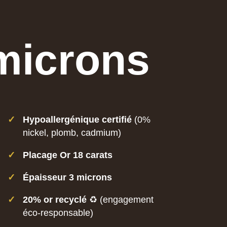
 microns
✓
Hypoallergénique certifié
(0%
nickel, plomb, cadmium)
✓
Placage Or 18 carats
✓
Épaisseur 3 microns
✓
20% or recyclé
♻️ (engagement
éco-responsable)