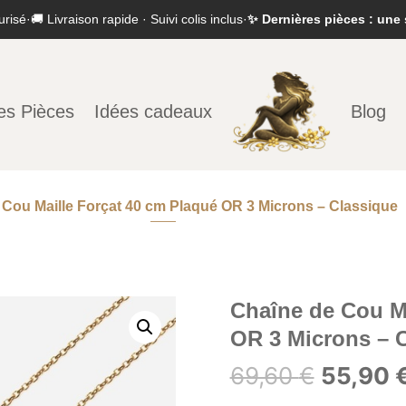
urisé
·
🚚 Livraison rapide · Suivi colis inclus
·
✨ Dernières pièces : une 
es Pièces
Idées cadeaux
Blog
 Cou Maille Forçat 40 cm Plaqué OR 3 Microns – Classique
Chaîne de Cou Ma
OR 3 Microns – 
Le
69,60
€
55,90
prix