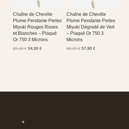
Chaîne de Cheville
Chaîne de Cheville
Plume Pendante Perles
Plume Pendante Perles
Miyuki Rouges Roses
Miyuki Dégradé de Vert
et Blanches – Plaqué
– Plaqué Or 750 3
Or 750 3 Microns
Microns
Le
Le
Le
Le
68,40
€
54,90
€
68,40
€
57,90
€
prix
prix
prix
prix
initial
actuel
initial
actuel
était :
est :
était :
est :
68,40 €.
54,90 €.
68,40 €.
57,90 €.
✦