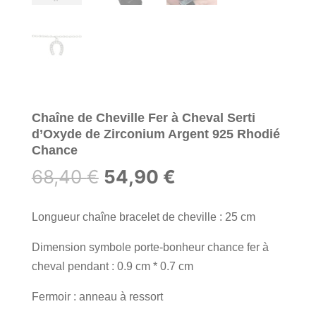
Chaîne de Cheville Fer à Cheval Serti
d’Oxyde de Zirconium Argent 925 Rhodié
Chance
Le
Le
68,40
€
54,90
€
prix
prix
initial
actuel
Longueur chaîne bracelet de cheville : 25 cm
était :
est :
Dimension symbole porte-bonheur chance fer à
68,40 €.
54,90 €.
cheval pendant : 0.9 cm * 0.7 cm
Fermoir : anneau à ressort