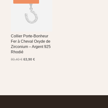
Collier Porte-Bonheur
Fer à Cheval Oxyde de
Zirconium – Argent 925
Rhodié
Le
Le
80,40
€
63,90
€
prix
prix
initial
actuel
était :
est :
80,40 €.
63,90 €.