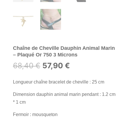
Chaîne de Cheville Dauphin Animal Marin
– Plaqué Or 750 3 Microns
Le
Le
68,40
€
57,90
€
prix
prix
initial
actuel
Longueur chaîne bracelet de cheville : 25 cm
était :
est :
Dimension dauphin animal marin pendant : 1.2 cm
68,40 €.
57,90 €.
* 1 cm
Fermoir : mousqueton