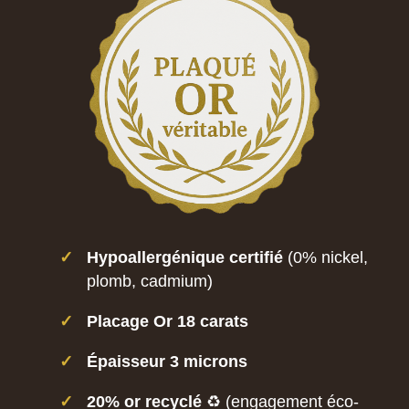
✓
Hypoallergénique certifié
(0% nickel,
plomb, cadmium)
✓
Placage Or 18 carats
✓
Épaisseur 3 microns
✓
20% or recyclé
♻️ (engagement éco-