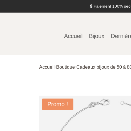
🔒 Paiement 100% séc
Accueil
Bijoux
Dernièr
Accueil
›
Boutique
›
Cadeaux bijoux de 50 à 8
Promo !