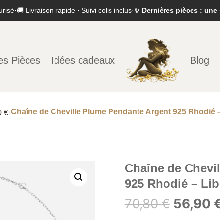
urisé
·
🚚 Livraison rapide · Suivi colis inclus
·
✨ Dernières pièces : une 
es Pièces
Idées cadeaux
Blog
Chaîne de Cheville Plume Pendante Argent 925 Rhodié – 
0 €
›
Chaîne de Chevi
925 Rhodié – Lib
Le
70,80
€
56,90
prix