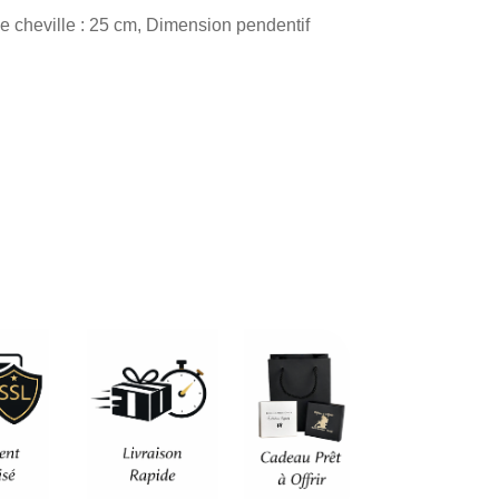
actuel
e cheville : 25 cm, Dimension pendentif
est :
.
56,90 €.