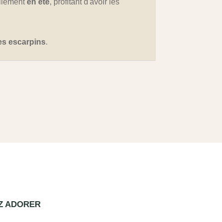
cilement
en été
, profitant d'avoir les
es escarpins
.
EZ ADORER