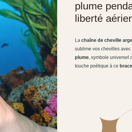
plume pendan
liberté aérie
La
chaîne de cheville arg
sublime vos chevilles avec
plume
, symbole universel de
touche poétique à ce
brace