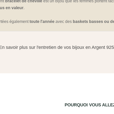
ent
bracelet de cheville
est un bijou que les femmes portent fa
lus en valeur
.
ortées également
toute l'année
avec des
baskets basses ou d
En savoir plus sur l'entretien de vos bijoux en Argent 925
POURQUOI VOUS ALL