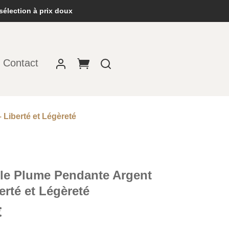
sélection à prix doux
Contact
Liberté et Légèreté
lle Plume Pendante Argent
erté et Légèreté
Le
€
prix