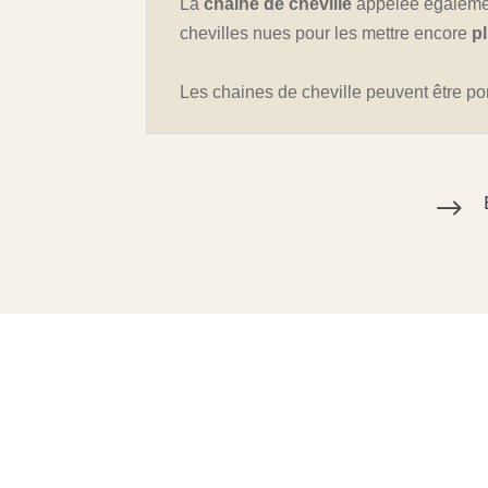
La
chaine de cheville
appelée égalem
chevilles nues pour les mettre encore
p
Les chaines de cheville peuvent être p
$