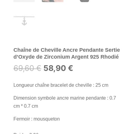
Chaîne de Cheville Ancre Pendante Sertie
d’Oxyde de Zirconium Argent 925 Rhodié
Le
Le
69,60
€
58,90
€
prix
prix
initial
actuel
Longueur chaîne bracelet de cheville : 25 cm
était :
est :
Dimension symbole ancre marine pendante : 0.7
69,60 €.
58,90 €.
cm * 0.7 cm
Fermoir : mousqueton