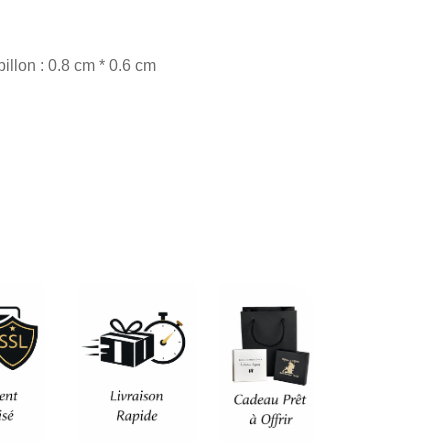
actuel
est :
llon : 0.8 cm * 0.6 cm
.
63,90 €.