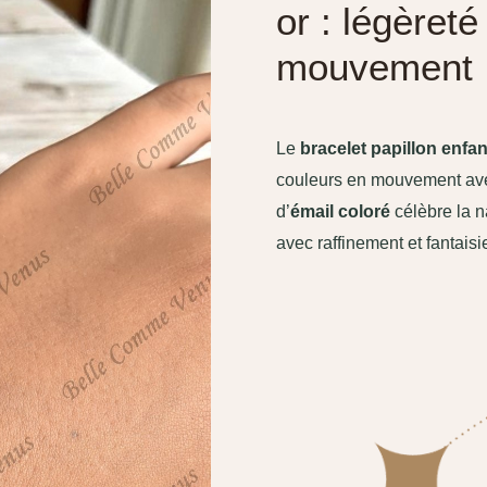
or : légèreté
mouvement
Le
bracelet papillon enfa
couleurs en mouvement ave
d’
émail coloré
célèbre la na
avec raffinement et fantais