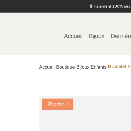
🔒 Paiement 100% séc
Accueil
Bijoux
Dernièr
Bracelet P
Accueil
›
Boutique
›
Bijoux Enfants
›
Promo !