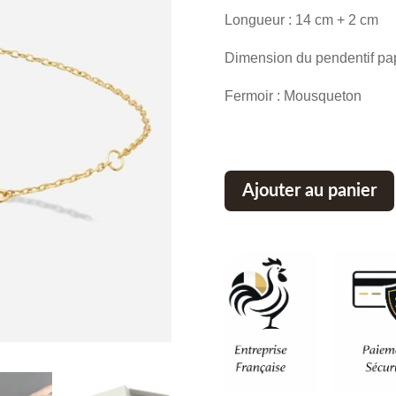
initial
Longueur : 14 cm + 2 cm
était :
Dimension du pendentif papi
75,60 €
Fermoir : Mousqueton
Ajouter au panier