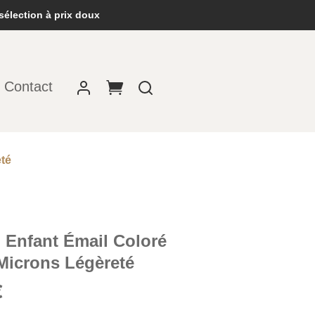
sélection à prix doux
Contact
eté
n Enfant Émail Coloré
Microns Légèreté
Le
€
prix