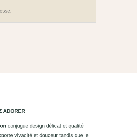
resse.
EZ ADORER
lon
conjugue design délicat et qualité
porte vivacité et douceur tandis que le