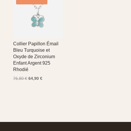
Collier Papillon Émail
Bleu Turquoise et
Oxyde de Zirconium
Enfant Argent 925
Rhodié
Le
Le
76,80
€
64,90
€
prix
prix
initial
actuel
était :
est :
76,80 €.
64,90 €.