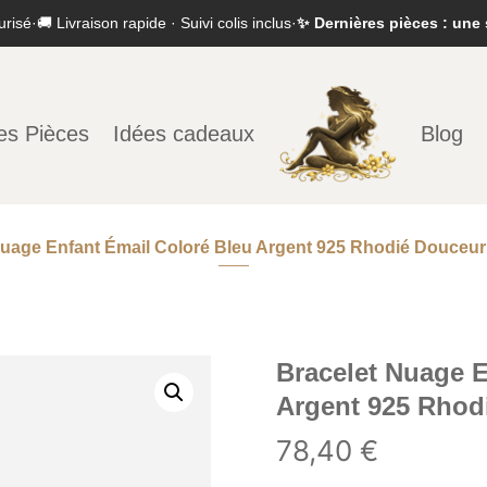
urisé
·
🚚 Livraison rapide · Suivi colis inclus
·
✨ Dernières pièces : une 
es Pièces
Idées cadeaux
Blog
Nuage Enfant Émail Coloré Bleu Argent 925 Rhodié Douceur
Bracelet Nuage E
Argent 925 Rhod
78,40
€