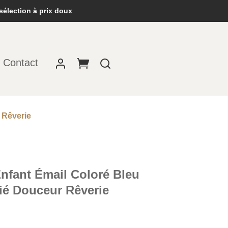
sélection à prix doux
Contact
 Rêverie
nfant Émail Coloré Bleu
ié Douceur Rêverie