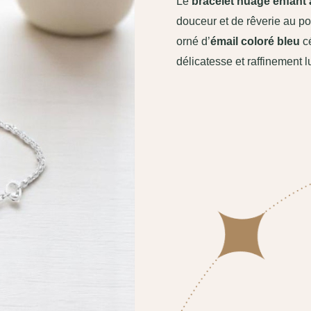
Le
bracelet nuage enfant 
douceur et de rêverie au po
orné d’
émail coloré bleu
cé
délicatesse et raffinement 