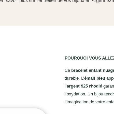
En savoir plus sur l'entretien de vos bijoux en Argent 925
POURQUOI VOUS ALL
Ce
bracelet enfant nuag
durable. L’
émail bleu
appo
l’
argent 925 rhodié
garant
l’oxydation. Un bijou ten
l’imagination de votre enf