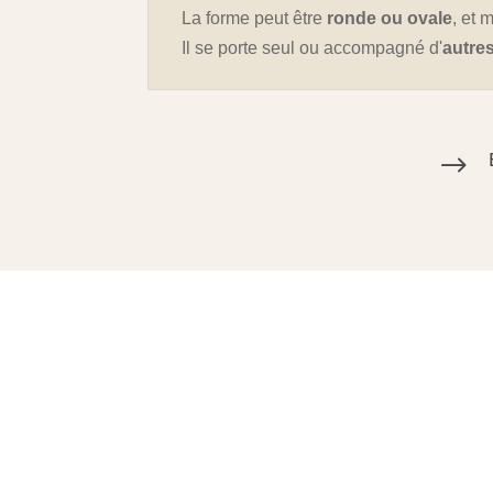
La forme peut être
ronde ou ovale
, et
Il se porte seul ou accompagné d'
autre
$