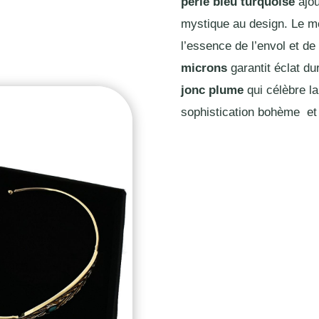
perle bleu turquoise
ajou
mystique au design. Le m
l’essence de l’envol et de l
microns
garantit éclat du
jonc plume
qui célèbre la
sophistication bohème et a