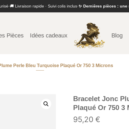
urisé
·
🚚 Livraison rapide · Suivi colis inclus
·
✨ Dernières pièces : une 
es Pièces
Idées cadeaux
Blog
Plume Perle Bleu Turquoise Plaqué Or 750 3 Microns
Bracelet Jonc Pl
Plaqué Or 750 3 
95,20
€