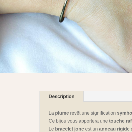
Description
La
plume
revêt une signification
symbol
Ce bijou vous apportera une
touche raf
Le
bracelet jonc
est un
anneau rigide
d