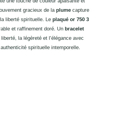
te une touche de couleur apaisante et
ouvement gracieux de la
plume
capture
a liberté spirituelle. Le
plaqué or 750 3
rable et raffinement doré. Un
bracelet
 liberté, la légèreté et l’élégance avec
uthenticité spirituelle intemporelle.