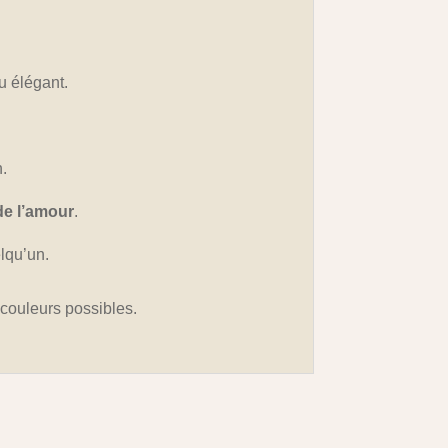
u élégant.
n.
de l’amour
.
lqu’un.
s couleurs possibles.