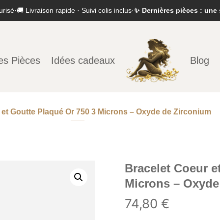
urisé
·
🚚 Livraison rapide · Suivi colis inclus
·
✨ Dernières pièces : une 
es Pièces
Idées cadeaux
Blog
 et Goutte Plaqué Or 750 3 Microns – Oxyde de Zirconium
Bracelet Coeur e
Microns – Oxyde
74,80
€