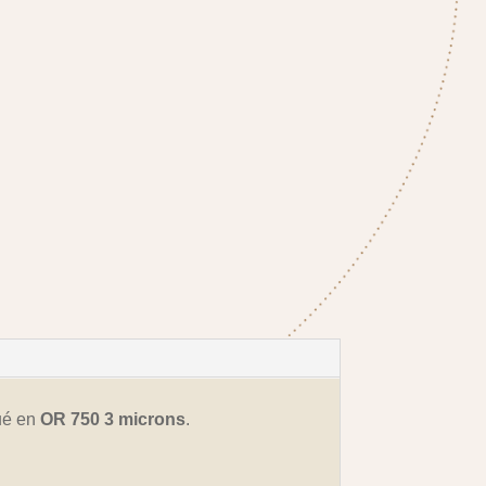
ué en
OR 750 3 microns
.