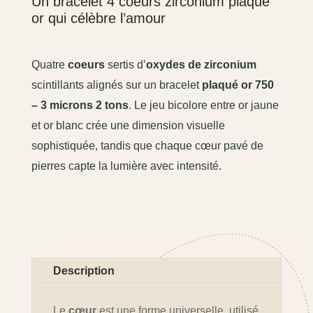
Un bracelet 4 coeurs zirconium plaqué
or qui célèbre l’amour
Quatre
coeurs
sertis d’
oxydes de zirconium
scintillants alignés sur un bracelet
plaqué or 750
– 3 microns 2 tons
. Le jeu bicolore entre or jaune
et or blanc crée une dimension visuelle
sophistiquée, tandis que chaque cœur pavé de
pierres capte la lumière avec intensité.
Description
Le
cœur
est une forme universelle, utilisé