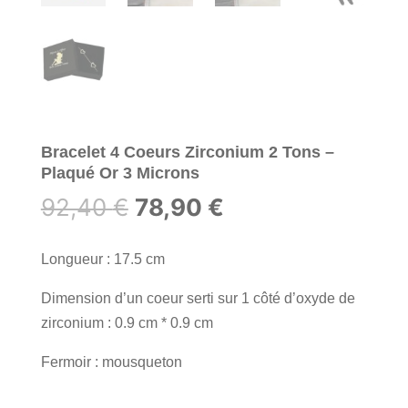
Bracelet 4 Coeurs Zirconium 2 Tons –
Plaqué Or 3 Microns
Le
Le
92,40
€
78,90
€
prix
prix
initial
actuel
Longueur : 17.5 cm
était :
est :
Dimension d’un coeur serti sur 1 côté d’oxyde de
92,40 €.
78,90 €.
zirconium : 0.9 cm * 0.9 cm
Fermoir : mousqueton