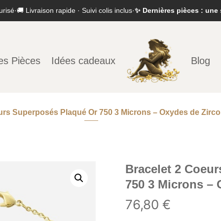
urisé
·
🚚 Livraison rapide · Suivi colis inclus
·
✨ Dernières pièces : une 
es Pièces
Idées cadeaux
Blog
urs Superposés Plaqué Or 750 3 Microns – Oxydes de Zirc
Bracelet 2 Coeu
750 3 Microns –
76,80
€