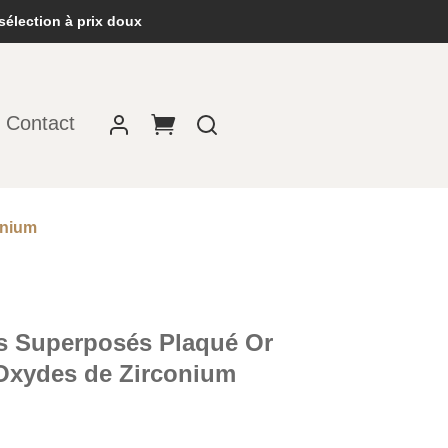
sélection à prix doux
Contact
onium
rs Superposés Plaqué Or
 Oxydes de Zirconium