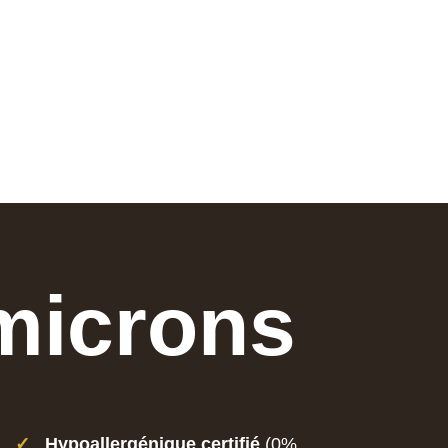
 microns
✓
Hypoallergénique certifié
(0%