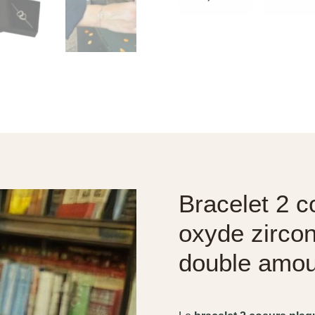
Bracelet 2 c
oxyde zirco
double amour