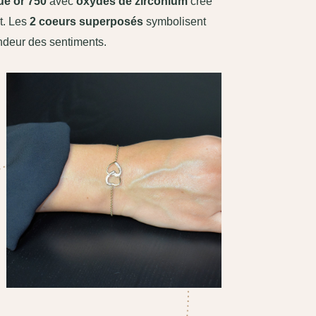
ué or 750
avec
oxydes de zirconium
crée
t. Les
2 coeurs superposés
symbolisent
ondeur des sentiments.