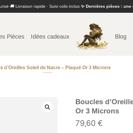
urisé
·
🚚 Livraison rapide · Suivi colis inclus
·
✨ Dernières pièces : une 
es Pièces
Idées cadeaux
Blog
s d’Oreilles Soleil de Nacre – Plaqué Or 3 Microns
Boucles d’Oreill
Or 3 Microns
79,60
€