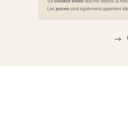
Sa
couleur irisée
fascine depuis la nui
Les
puces
sont également appelées
cl
$