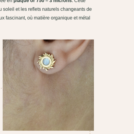
sée en
plaqué or 750 – 3 microns
. Cette
u soleil et les reflets naturels changeants de
ux fascinant, où matière organique et métal