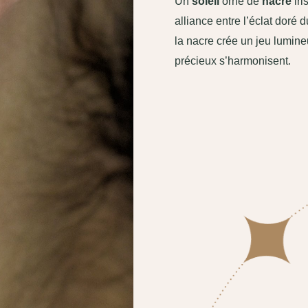
Un
soleil
orné de
nacre
iri
alliance entre l’éclat doré d
la nacre crée un jeu lumine
précieux s’harmonisent.