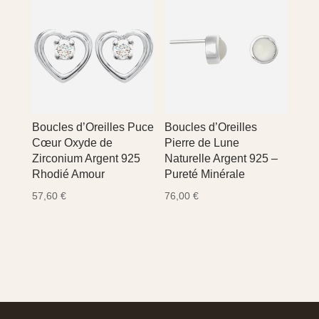
était :
est :
était :
est :
42,00 €.
35,90 €.
43,20 €.
36,90 €.
Boucles d’Oreilles Puce
Boucles d’Oreilles
Cœur Oxyde de
Pierre de Lune
Zirconium Argent 925
Naturelle Argent 925 –
Rhodié Amour
Pureté Minérale
57,60
€
76,00
€