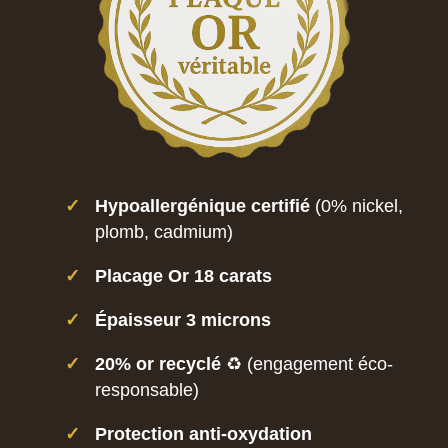
✓
Hypoallergénique certifié
(0% nickel,
plomb, cadmium)
✓
Placage Or 18 carats
✓
Épaisseur 3 microns
✓
20% or recyclé
♻️ (engagement éco-
responsable)
✓
Protection anti-oxydation