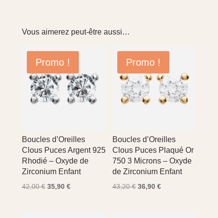
Vous aimerez peut-être aussi…
Promo !
Promo !
Boucles d’Oreilles
Boucles d’Oreilles
Clous Puces Argent 925
Clous Puces Plaqué Or
Rhodié – Oxyde de
750 3 Microns – Oxyde
Zirconium Enfant
de Zirconium Enfant
Le
Le
Le
Le
42,00
€
35,90
€
43,20
€
36,90
€
prix
prix
prix
prix
initial
actuel
initial
actuel