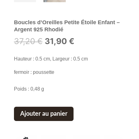
Boucles d’Oreilles Petite Étoile Enfant –
Argent 925 Rhodié
Le
Le
37,20
€
31,90
€
prix
prix
initial
actuel
Hauteur : 0.5 cm, Largeur : 0.5 cm
était :
est :
fermoir : poussette
37,20 €.
31,90 €.
Poids : 0,48 g
Ajouter au panier