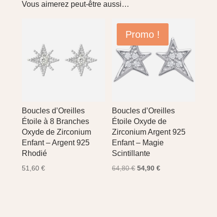
Vous aimerez peut-être aussi…
Promo !
Boucles d’Oreilles
Boucles d’Oreilles
Étoile à 8 Branches
Étoile Oxyde de
Oxyde de Zirconium
Zirconium Argent 925
Enfant – Argent 925
Enfant – Magie
Rhodié
Scintillante
Le
Le
51,60
€
64,80
€
54,90
€
prix
prix
initial
actuel
était :
est :
64,80 €.
54,90 €.