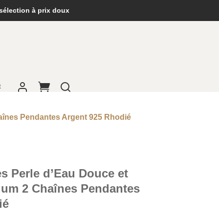
sélection à prix doux
t
haînes Pendantes Argent 925 Rhodié
es Perle d’Eau Douce et
ium 2 Chaînes Pendantes
ié