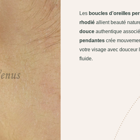
Les
boucles d’oreilles pe
rhodié
allient beauté nature
douce
authentique associée
pendantes
crée mouvement 
votre visage avec douceur l
fluide.