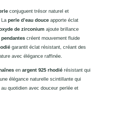
erle
conjuguent trésor naturel et
. La
perle d’eau douce
apporte éclat
oxyde de zirconium
ajoute brillance
s pendantes
créent mouvement fluide
hodié
garantit éclat résistant, créant des
ature avec élégance raffinée.
haînes
en
argent 925 rhodié
résistant qui
une élégance naturelle scintillante qui
au quotidien avec douceur perlée et