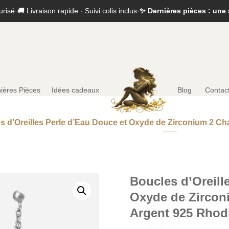
urisé
·
🚚 Livraison rapide · Suivi colis inclus
·
✨ Dernières pièces : une 
ières Pièces
Idées cadeaux
Blog
Contac
s d’Oreilles Perle d’Eau Douce et Oxyde de Zirconium 2 C
Boucles d’Oreill
Oxyde de Zircon
Argent 925 Rhod