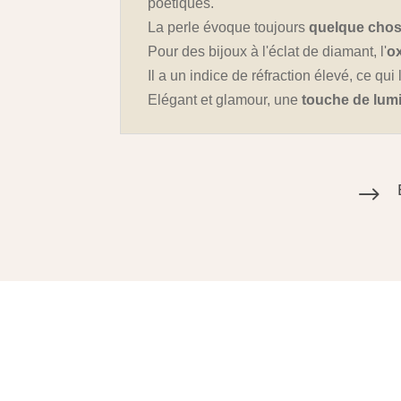
poétiques.
La perle évoque toujours
quelque chos
Pour des bijoux à l'éclat de diamant, l'
o
Il a un indice de réfraction élevé, ce qu
Elégant et glamour, une
touche de lum
$