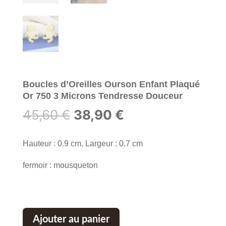
Boucles d’Oreilles Ourson Enfant Plaqué
Or 750 3 Microns Tendresse Douceur
Le
Le
45,60
€
38,90
€
prix
prix
initial
actuel
Hauteur : 0.9 cm, Largeur : 0.7 cm
était :
est :
fermoir : mousqueton
45,60 €.
38,90 €.
Ajouter au panier