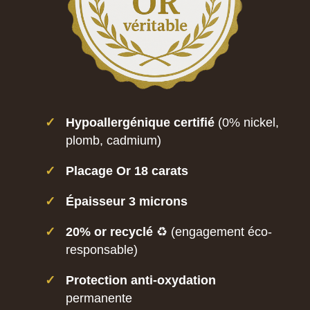
✓
Hypoallergénique certifié
(0% nickel,
plomb, cadmium)
✓
Placage Or 18 carats
✓
Épaisseur 3 microns
✓
20% or recyclé
♻️ (engagement éco-
responsable)
✓
Protection anti-oxydation
permanente