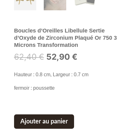
Boucles d’Oreilles Libellule Sertie
d’Oxyde de Zirconium Plaqué Or 750 3
Microns Transformation
Le
Le
62,40
€
52,90
€
prix
prix
initial
actuel
Hauteur : 0.8 cm, Largeur : 0.7 cm
était :
est :
fermoir : poussette
62,40 €.
52,90 €.
Ajouter au panier